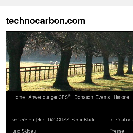
technocarbon.com
®
Home
Anwendungen
CFS
Donation
Events
Historie
weitere Projekte: DACCUSS, StoneBlade
Internation
und Skibau
Presse