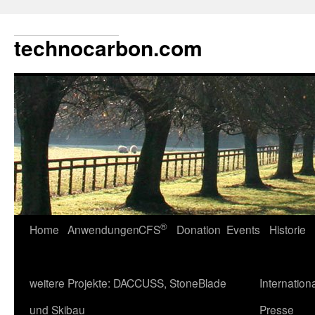
technocarbon.com
®
Home
Anwendungen
CFS
Donation
Events
Historie
weitere Projekte: DACCUSS, StoneBlade
Internation
und Skibau
Presse