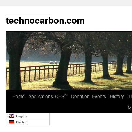
technocarbon.com
®
Home
Applications
CFS
Donation
Events
History
T
M
English
Deutsch